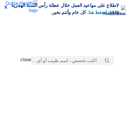
خطي إلى المحتوى الرئيسي
لاطلاع على مواعيد العمل خلال عطلة رأس السنة الهجرية
x
1448،
اضغط هنا.
كل عام وأنتم بخير.
شريط البحث
close
close
الرعاية
chevron_right
التعلّم