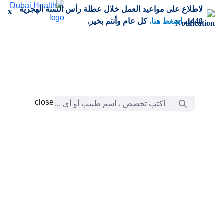
خطي إلى المحتوى الرئيسي
لاطلاع على مواعيد العمل خلال عطلة رأس السنة الهجرية
x
1448،
اضغط هنا.
كل عام وأنتم بخير.
شريط البحث
close
close
الرعاية
chevron_right
التعلّم