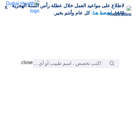
خطي إلى المحتوى الرئيسي
لاطلاع على مواعيد العمل خلال عطلة رأس السنة الهجرية
x
1448،
اضغط هنا.
كل عام وأنتم بخير.
شريط البحث
close
close
الرعاية
chevron_right
التعلّم