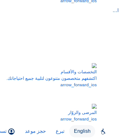
arrow_forward_ios
الرعاية
التخصصات والأقسام
اكتشفهم متخصصون متنوعون لتلبية جميع احتياجاتك.
arrow_forward_ios
المرضى والزوّار
arrow_forward_ios
English
تبرع
حجز موعد
تسج