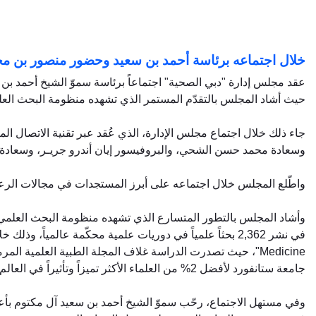
خلال اجتماعه برئاسة أحمد بن سعيد وحضور منصور بن محم
عقد مجلس إدارة "دبي الصحية" اجتماعاً برئاسة سموّ الشيخ أحمد ب
حيث أشاد المجلس بالتقدّم المستمر الذي تشهده منظومة البحث العلمي
جاء ذلك خلال اجتماع مجلس الإدارة، الذي عُقد عبر تقنية الاتصال 
وسعادة محمد حسن الشحي، والبروفيسور إيان أندرو جريـر، وسعادة 
واطّلع المجلس خلال اجتماعه على أبرز المستجدات في مجالات الرعا
وأشاد المجلس بالتطور المتسارع الذي تشهده منظومة البحث العلمي 
Medicine"، حيث تصدرت الدراسة غلاف المجلة الطبية العلمية
جامعة ستانفورد لأفضل 2% من العلماء الأكثر تميزاً وتأثيراً في العالم خلال السنوات الأربع الأخيرة، ما يعكس المكانة المتقدمة لـ "دبي الصحية" على الساحة الصحية والعلمية الدولية.
وفي مستهل الاجتماع، رحّب سموّ الشيخ أحمد بن سعيد آل مكتوم بأعض