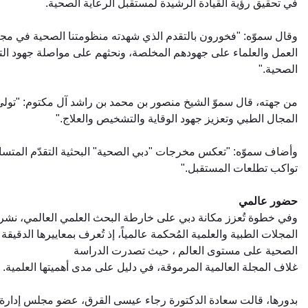
في تحقيق رؤية القيادة الرشيدة لمستقبل الرعاية الصحية.
وقال سموّه: "فخورون بالتقدم الذي شهدته منظومتنا الصحية في مجال 
العمل والعلماء على جهودهم المخلصة، ونحثهم على مواصلة جهود التط
الصحية."
من جهته، قال سموّ الشيخ منصور بن محمد بن راشد آل مكتوم: "تولي دب
المجال الطبي وتعزيز جهود الوقاية والتشخيص والعلاج."
وأضاف سموّه: "تعكس مخرجات "دبي الصحية" البحثية التقدّم المتسا
تواكب تطلعات المستقبل."
حضور عالمي
المجلات الطبية والعلمية المُحكمة عالمياً، إذ تُعرف بمعاييرها الد
الصحية على مستوى العالم ، حيث تصدرت الدراسة
غلاف المجلة العالمية المرموقة، في دليل على مدى أهميتها العلمية.
بدورها، قالت سعادة الدكتورة رجاء عيسى القرق، عضو مجلس إدارة