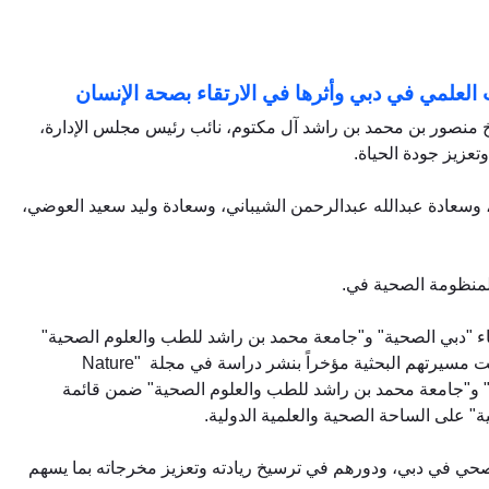
لعلمي في دبي وأثرها في الارتقاء بصحة الإنسان
خ منصور بن محمد بن راشد آل مكتوم، نائب رئيس مجلس الإدارة،
تعزيز جودة الحياة.
، وسعادة عبدالله عبدالرحمن الشيباني، وسعادة وليد سعيد العوضي،
لمنظومة الصحية في.
ء "دبي الصحية" و"جامعة محمد بن راشد للطب والعلوم الصحية"
في نشر 2,362 بحثاً علمياً في دوريات علمية محكّمة عالمياً، وذلك خلال السنوات العشر الماضية ومنذ تأسيس الجامعة عام 2016، فيما تُوجت مسيرتهم البحثية مؤخراً بنشر دراسة في مجلة "Nature
صحية" و"جامعة محمد بن راشد للطب والعلوم الصحية" ضمن قائمة
لصحي في دبي، ودورهم في ترسيخ ريادته وتعزيز مخرجاته بما يسهم