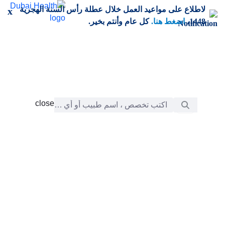
خطي إلى المحتوى الرئيسي
لاطلاع على مواعيد العمل خلال عطلة رأس السنة الهجرية
x
1448،
اضغط هنا.
كل عام وأنتم بخير.
شريط البحث
close
close
الرعاية
chevron_right
التعلّم