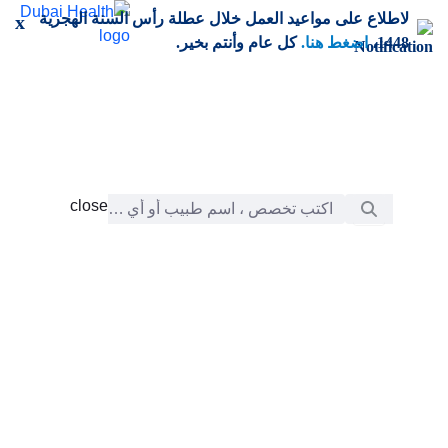
خطي إلى المحتوى الرئيسي
لاطلاع على مواعيد العمل خلال عطلة رأس السنة الهجرية
x
1448،
اضغط هنا.
كل عام وأنتم بخير.
شريط البحث
close
close
الرعاية
chevron_right
التعلّم