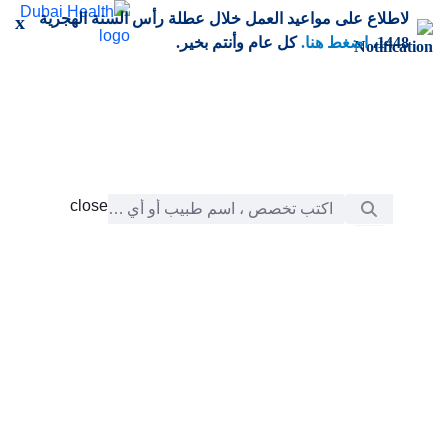
خطي إلى المحتوى الرئيسي
لاطلاع على مواعيد العمل خلال عطلة رأس السنة الهجرية
x
1448،
اضغط هنا.
كل عام وأنتم بخير.
شريط البحث
close
close
الرعاية
chevron_right
التعلّم