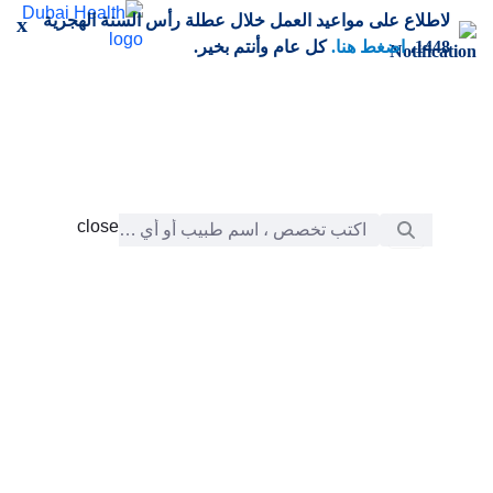
خطي إلى المحتوى الرئيسي
لاطلاع على مواعيد العمل خلال عطلة رأس السنة الهجرية
x
1448،
اضغط هنا.
كل عام وأنتم بخير.
شريط البحث
close
close
الرعاية
chevron_right
التعلّم