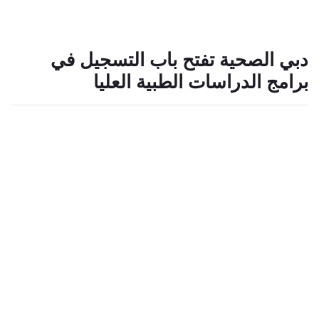
دبي الصحية تفتح باب التسجيل في
برامج الدراسات الطبية العليا
20 فبراير 2024
الرعاية
التعلم
chevron_left
أطباؤنا
ابحث عن طبيب
: أعلنت دبي الصحية، أول نظام صحي أكاديمي متكامل في دبي،
رؤساء الأقسام الطبية
عن فتح باب التسجيل أمام المتقدمين لبرامج الدراسات العليا في
الطب وطب الأسنان تحت مظلة قسم الدراسات الطبية العليا
بجامعة محمد بن راشد للطب والعلوم الصحية.
تقدم قسم الدراسات الطبية العليا مجموعة واسعة من البرامج
التي تشمل برنامجي الامتياز في الطب وطب الأسنان، و20