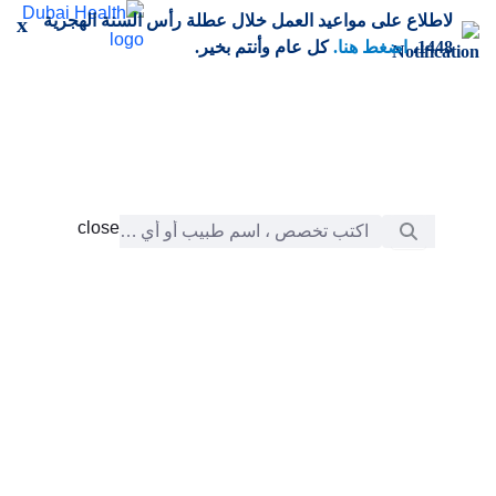
خطي إلى المحتوى الرئيسي
لاطلاع على مواعيد العمل خلال عطلة رأس السنة الهجرية
x
1448،
اضغط هنا.
كل عام وأنتم بخير.
شريط البحث
close
close
الرعاية
chevron_right
التعلّم