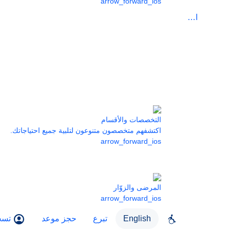
arrow_forward_ios
الرعاية
التخصصات والأقسام
اكتشفهم متخصصون متنوعون لتلبية جميع احتياجاتك.
arrow_forward_ios
المرضى والزوّار
arrow_forward_ios
English
تبرع
حجز موعد
تسج