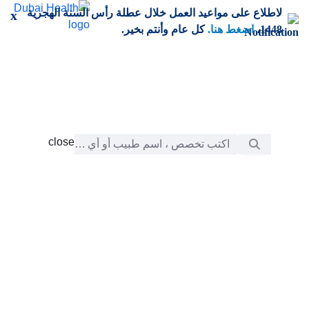
خطي إلى المحتوى الرئيسي
لاطلاع على مواعيد العمل خلال عطلة رأس السنة الهجرية
x
1448،
اضغط هنا.
كل عام وأنتم بخير.
شريط البحث
close
close
الرعاية
chevron_right
التعلّم