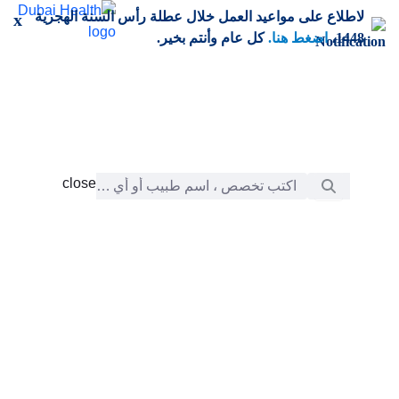
خطي إلى المحتوى الرئيسي
لاطلاع على مواعيد العمل خلال عطلة رأس السنة الهجرية
x
1448،
اضغط هنا.
كل عام وأنتم بخير.
شريط البحث
close
close
الرعاية
chevron_right
التعلّم