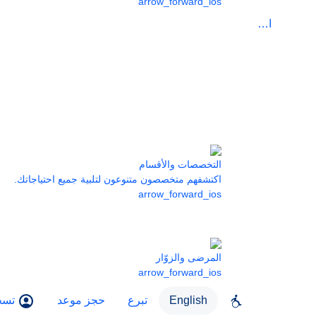
arrow_forward_ios
الرعاية
التخصصات والأقسام
اكتشفهم متخصصون متنوعون لتلبية جميع احتياجاتك.
arrow_forward_ios
المرضى والزوّار
arrow_forward_ios
English
تبرع
حجز موعد
تسج