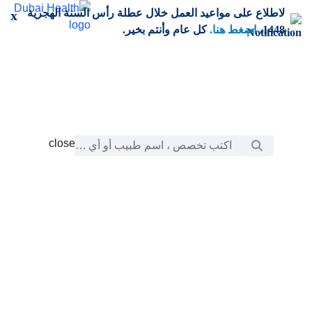
خطي إلى المحتوى الرئيسي
لاطلاع على مواعيد العمل خلال عطلة رأس السنة الهجرية
x
1448،
اضغط هنا.
كل عام وأنتم بخير.
شريط البحث
close
close
الرعاية
chevron_right
التعلّم