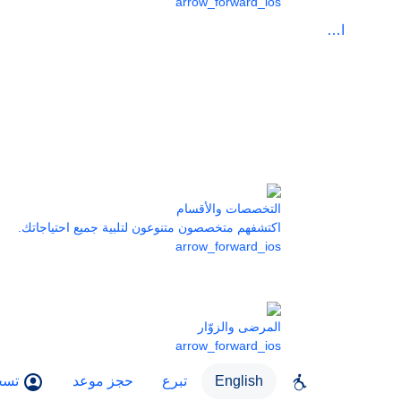
arrow_forward_ios
الرعاية
التخصصات والأقسام
اكتشفهم متخصصون متنوعون لتلبية جميع احتياجاتك.
arrow_forward_ios
المرضى والزوّار
arrow_forward_ios
English
تبرع
حجز موعد
تسج