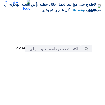
خطي إلى المحتوى الرئيسي
لاطلاع على مواعيد العمل خلال عطلة رأس السنة الهجرية
x
1448،
اضغط هنا.
كل عام وأنتم بخير.
شريط البحث
close
close
الرعاية
chevron_right
التعلّم