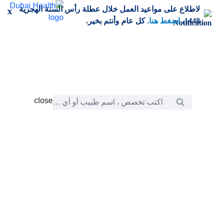
خطي إلى المحتوى الرئيسي
لاطلاع على مواعيد العمل خلال عطلة رأس السنة الهجرية
x
1448،
اضغط هنا.
كل عام وأنتم بخير.
شريط البحث
close
close
الرعاية
chevron_right
التعلّم