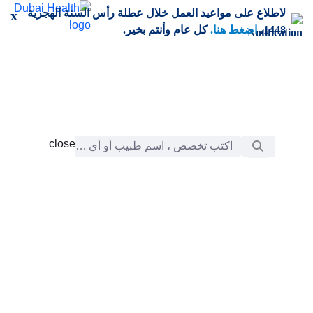
خطي إلى المحتوى الرئيسي
لاطلاع على مواعيد العمل خلال عطلة رأس السنة الهجرية
x
1448،
اضغط هنا.
كل عام وأنتم بخير.
شريط البحث
close
close
الرعاية
chevron_right
التعلّم