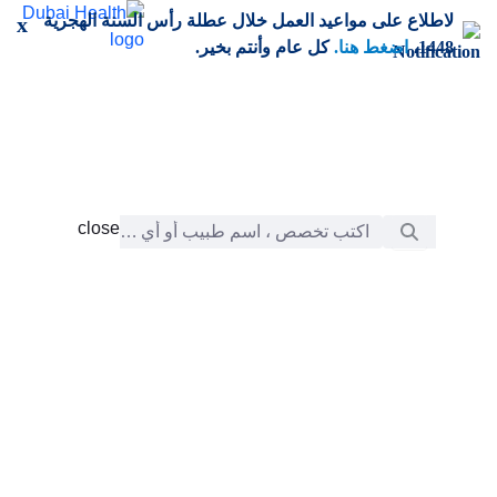
خطي إلى المحتوى الرئيسي
لاطلاع على مواعيد العمل خلال عطلة رأس السنة الهجرية
x
1448،
اضغط هنا.
كل عام وأنتم بخير.
شريط البحث
close
close
الرعاية
chevron_right
التعلّم