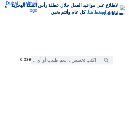
خطي إلى المحتوى الرئيسي
لاطلاع على مواعيد العمل خلال عطلة رأس السنة الهجرية
x
1448،
اضغط هنا.
كل عام وأنتم بخير.
شريط البحث
close
close
الرعاية
chevron_right
التعلّم