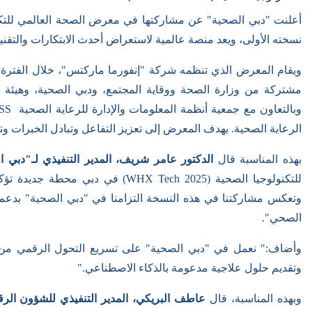
أعلنت "دبي الصحية" عن مشاركتها في معرض الصحة العالمي للتكن
نسخته الأولى، ويعد منصة عالمية لاستعراض أحدث الابتكارات والتقني
مشتركة من وزارة الصحة ووقاية المجتمع، ودبي الصحية، وهيئة
وبالتعاون مع جمعية أنظمة المعلومات والإدارة للرعاية الصحية
SS
الرعاية الصحية. يهدف المعرض إلى تعزيز التفاعل وتبادل الخبرات وت
بهذه المناسبة قال
الدكتور عامر شريف، المدير التنفيذي لـ"دبي ا
للتكنولوجيا الصحية
(WHX Tech 2025)
في دبي محطة جديدة تؤكد م
وتعكس مشاركتنا في هذه النسخة التزامنا في "دبي الصحية" بدعم ا
الصحي
."
وأضاف:" نعمل في "دبي الصحية" على تسريع التحول الرقمي من خلا
وتقديم حلول علاجية مدعومة بالذكاء الاصطناعي."
وبهذه المناسبة، قال
عاطف البريكي،
المدير التنفيذي للشؤون الر