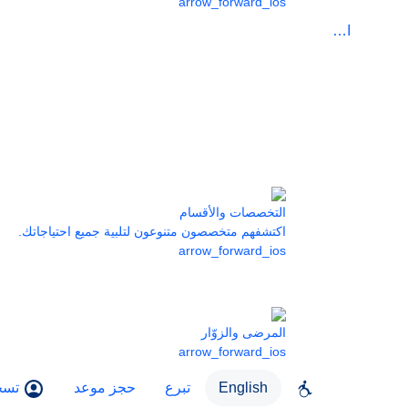
arrow_forward_ios
الرعاية
التخصصات والأقسام
اكتشفهم متخصصون متنوعون لتلبية جميع احتياجاتك.
arrow_forward_ios
المرضى والزوّار
arrow_forward_ios
English
تبرع
حجز موعد
تسج