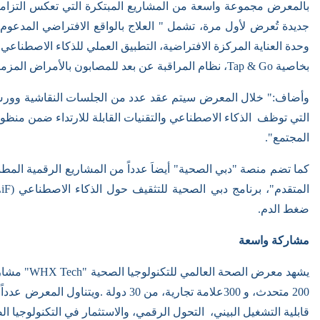
بالمعرض مجموعة واسعة من المشاريع المبتكرة التي تعكس التزامن
جديدة تُعرض لأول مرة، تشمل " العلاج بالواقع الافتراضي المدعوم
وحدة العناية المركزة الافتراضية، التطبيق العملي للذكاء الاصطناعي 
بخاصية
Tap & Go
، نظام المراقبة عن بعد للمصابون بالأمراض المزمن
وأضاف:" خلال المعرض سيتم عقد عدد من الجلسات النقاشية وورش 
التي توظف الذكاء الاصطناعي والتقنيات القابلة للارتداء ضمن منظوم
المجتمع".
كما تضم منصة "دبي الصحية" أيضاَ عدداً من المشاريع الرقمية المط
المتقدم"، برنامج دبي الصحية للتثقيف حول الذكاء الاصطناعي (
iF
ضغط الدم.
مشاركة واسعة
يشهد معرض الصحة العالمي للتكنولوجيا الصحية "
"WHX Tech
مشار
200 متحدث، و
300
علامة تجارية، من 30 دولة
.
ويتناول المعرض عدداً
قابلية التشغيل البيني، التحول الرقمي، والاستثمار في التكنولوجيا ا