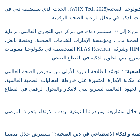
ولوجيا الصحية
(WHX Tech 2025)
، الحدث الذي تستضيفه دبي في
ات الذكية في مجال الرعاية الصحية الرقمية
.
ويقام المعرض الذي تنظمه شركة "إنفورما ماركتس"، خلال الفترة من 8 إلى 10 سبتمبر 2025 في مركز دبي التجاري العالمي، برعاية
 الصحة بدبي، ومؤسسة الإمارات للخدمات الصحية، ومنصة نابض،
HIM
وشركة
KLAS Research
المتخصصة في تكنولوجيا معلومات
سريع تبني الحلول الذكية في القطاع الصحي.
لصحية
":" تجسّد انطلاقة الدورة الأولى من معرض الصحة العالمي
كانة الإمارة المتميزة على خارطة الفعاليات الصحية العالمية،
لجهود العالمية لتسريع تبني الابتكار والتحول الرقمي في القطاع
ل مشاريعنا ومبادراتنا النوعية، بهدف الارتقاء بتجربة المرضى
قمية والذكاء الاصطناعي في دبي الصحية:"
نستعرض خلال منصتنا