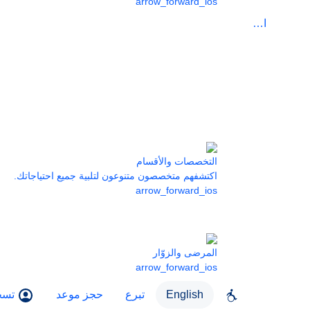
arrow_forward_ios
الرعاية
التخصصات والأقسام
اكتشفهم متخصصون متنوعون لتلبية جميع احتياجاتك.
arrow_forward_ios
المرضى والزوّار
arrow_forward_ios
English
تبرع
حجز موعد
تسج