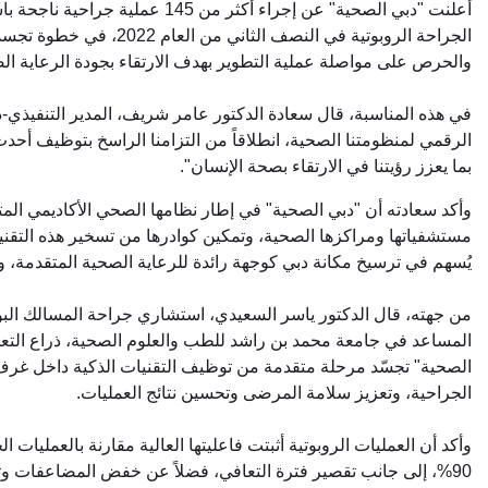
أعلنت "دبي الصحية" عن إجراء أكثر
الجراحة الروبوتية في النص
والحرص على مواصلة عملية التطوير بهدف الارتقاء بجودة الرعاية ال
في هذه المناسبة، قال سعادة الدكتور عامر شريف، المدير التنفيذي-د
الرقمي لمنظومتنا الصحية، انطلاقاً من التزامنا الراسخ بتوظيف أحدث
بما يعزز رؤيتنا في الارتقاء بصحة الإنسان".
وأكد سعادته أن "دبي الصحية" في إطار نظامها الصحي الأكاديمي الم
مستشفياتها ومراكزها الصحية، وتمكين كوادرها من تسخير هذه التقنيا
يُسهم في ترسيخ مكانة دبي كوجهة رائدة للرعاية الصحية المتقدمة، وي
من جهته، قال الدكتور ياسر السعيدي، استشاري جراحة المسالك البولي
المساعد في جامعة محمد بن راشد للطب والعلوم الصحية، ذراع التعل
الصحية" تجسّد مرحلة متقدمة من توظيف التقنيات الذكية داخل غرف 
الجراحية، وتعزيز سلامة المرضى وتحسين نتائج العمليات.
وأكد أن العمليات الروبوتية أثبتت فاعليتها العالية مقارنة بالعمليات ا
90%، إلى جانب تقصير فترة التعافي، فضلاً عن خفض المضاعفات وتقليل