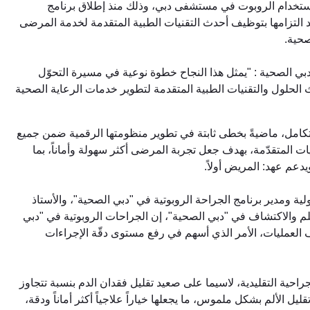
 من 145 عملية جراحية ناجحة باستخدام الروبوت في مستشفى دبي، وذلك منذ إطلاق برنامج
ف الثاني من العام 2022، في خطوة تجسد التزامها بتوظيف أحدث التقنيات الطبية المتقدمة لخدمة المرضى
صحية.
بي الصحية : "يمثل هذا النجاح خطوة نوعية في مسيرة التحوّل
 الحلول والتقنيات الطبية المتقدمة لتطوير خدمات الرعاية الصحية
تكامل، ماضيةً بخطى ثابتة في تطوير منظومتها الرقمية ضمن جميع
ت المتقدّمة، بهدف جعل تجربة المرضى أكثر سهولة وأماناً، بما
دعم عهد: المريض أولاً.
ة ومدير برنامج الجراحة الروبوتية في "دبي الصحية"، والأستاذ
م والاكتشاف في "دبي الصحية"، إن الجراحات الروبوتية في "دبي
العمليات، الأمر الذي أسهم في رفع مستوى دقّة الإجراءات
لجراحية التقليدية، لاسيما على صعيد تقليل فقدان الدم بنسبة تتجاوز
 الألم بشكل ملموس، ما يجعلها خياراً علاجياً أكثر أماناً ودقة،