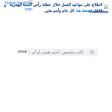
خطي إلى المحتوى الرئيسي
لاطلاع على مواعيد العمل خلال عطلة رأس السنة الهجرية
x
1448،
اضغط هنا.
كل عام وأنتم بخير.
شريط البحث
close
close
الرعاية
chevron_right
التعلّم