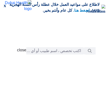
خطي إلى المحتوى الرئيسي
لاطلاع على مواعيد العمل خلال عطلة رأس السنة الهجرية
x
1448،
اضغط هنا.
كل عام وأنتم بخير.
شريط البحث
close
close
الرعاية
chevron_right
التعلّم