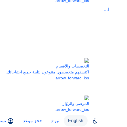
arrow_forward_ios
الرعاية
التخصصات والأقسام
اكتشفهم متخصصون متنوعون لتلبية جميع احتياجاتك.
arrow_forward_ios
المرضى والزوّار
arrow_forward_ios
English
تبرع
حجز موعد
تسج