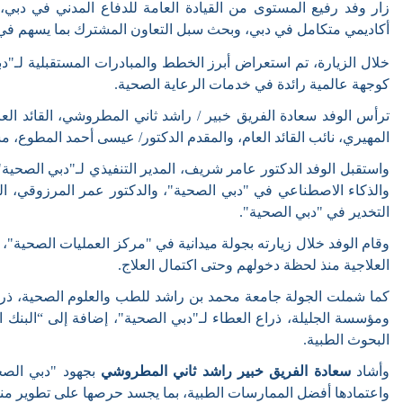
زار وفد رفيع المستوى من القيادة العامة للدفاع المدني في دبي
أكاديمي متكامل في دبي، وبحث سبل التعاون المشترك بما يسهم في 
خلال الزيارة، تم استعراض أبرز الخطط والمبادرات المستقبلية لـ"دبي
كوجهة عالمية رائدة في خدمات الرعاية الصحية
.
ترأس الوفد سعادة
الفريق خبير / راشد ثاني المطروشي، القائد ال
المهيري، نائب القائد العام، والمقدم الدكتور/ عيسى أحمد المطوع، مس
واستقبل الوفد الدكتور عامر شريف، المدير التنفيذي لـ"دبي الصحية
والذكاء الاصطناعي في "دبي الصحية"، والدكتور عمر المرزوقي
،
ال
التخدير في "دبي الصحية".
وقام الوفد خلال زيارته
بجولة ميدانية في "مركز العمليات الصحية"،
العلاجية منذ لحظة دخولهم وحتى اكتمال العلاج.
كما شملت الجولة جامعة محمد بن راشد للطب والعلوم الصحية، ذراع ا
ومؤسسة الجليلة، ذراع العطاء لـ"دبي الصحية"، إضافة إلى “البنك 
البحوث الطبية.
وأشاد
سعادة الفريق خبير راشد ثاني المطروشي
بجهود "دبي الصحية
واعتمادها أفضل الممارسات الطبية، بما يجسد حرصها على تطوير م