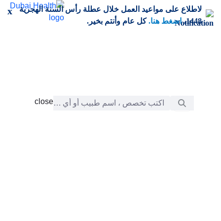
خطي إلى المحتوى الرئيسي
لاطلاع على مواعيد العمل خلال عطلة رأس السنة الهجرية
x
1448،
اضغط هنا.
كل عام وأنتم بخير.
شريط البحث
close
close
الرعاية
chevron_right
التعلّم