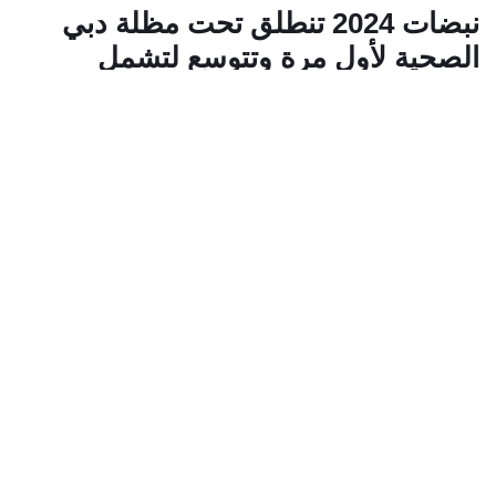
نبضات 2024 تنطلق تحت مظلة دبي
الصحية لأول مرة وتتوسع لتشمل
المرضى البالغين
29 أكتوبر 2024
الرعاية
العطاء
chevron_left
أطباؤنا
ابحث عن طبيب
رؤساء الأقسام الطبية
احتفاءً باليوم العالمي للقلب، والذي يصادف 29 من سبتمبر كل
عام، أعلنت "دبي الصحية" عن انطلاق نسخة 2024 من حملة
"نبضات" الإنسانية التي تعنى بإجراء عمليات جراحية للأشخاص
الذين يعانون من أمراض القلب المزمنة وتشوهات خلقية في
القلب.
وتؤكد الحملة، التزام "دبي الصحية" بتقديم الرعاية والدعم
اللازمين لعلاج الأطفال والبالغين ضمن الحملة. حيث تُدار حملة