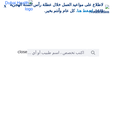
خطي إلى المحتوى الرئيسي
لاطلاع على مواعيد العمل خلال عطلة رأس السنة الهجرية
x
1448،
اضغط هنا.
كل عام وأنتم بخير.
شريط البحث
close
close
الرعاية
chevron_right
التعلّم