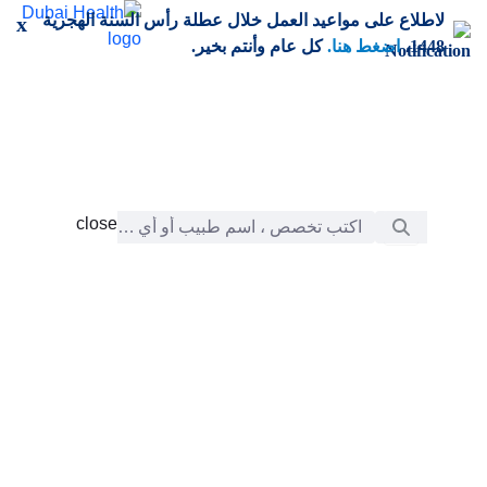
خطي إلى المحتوى الرئيسي
لاطلاع على مواعيد العمل خلال عطلة رأس السنة الهجرية
x
1448،
اضغط هنا.
كل عام وأنتم بخير.
شريط البحث
close
close
الرعاية
chevron_right
التعلّم