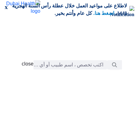
خطي إلى المحتوى الرئيسي
لاطلاع على مواعيد العمل خلال عطلة رأس السنة الهجرية
x
1448،
اضغط هنا.
كل عام وأنتم بخير.
شريط البحث
close
close
الرعاية
chevron_right
التعلّم