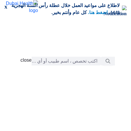
خطي إلى المحتوى الرئيسي
لاطلاع على مواعيد العمل خلال عطلة رأس السنة الهجرية
x
1448،
اضغط هنا.
كل عام وأنتم بخير.
شريط البحث
close
close
الرعاية
chevron_right
التعلّم