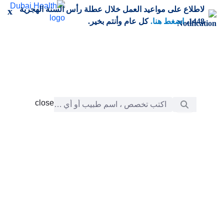
خطي إلى المحتوى الرئيسي
لاطلاع على مواعيد العمل خلال عطلة رأس السنة الهجرية
x
1448،
اضغط هنا.
كل عام وأنتم بخير.
شريط البحث
close
close
الرعاية
chevron_right
التعلّم