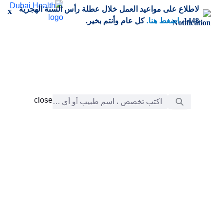
خطي إلى المحتوى الرئيسي
لاطلاع على مواعيد العمل خلال عطلة رأس السنة الهجرية
x
1448،
اضغط هنا.
كل عام وأنتم بخير.
شريط البحث
close
close
الرعاية
chevron_right
التعلّم