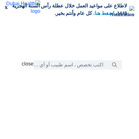
خطي إلى المحتوى الرئيسي
لاطلاع على مواعيد العمل خلال عطلة رأس السنة الهجرية
x
1448،
اضغط هنا.
كل عام وأنتم بخير.
شريط البحث
close
close
الرعاية
chevron_right
التعلّم