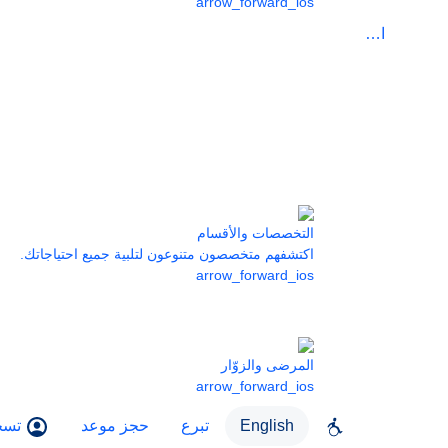
arrow_forward_ios
الرعاية
التخصصات والأقسام
اكتشفهم متخصصون متنوعون لتلبية جميع احتياجاتك.
arrow_forward_ios
المرضى والزوّار
arrow_forward_ios
English
تبرع
حجز موعد
تسج