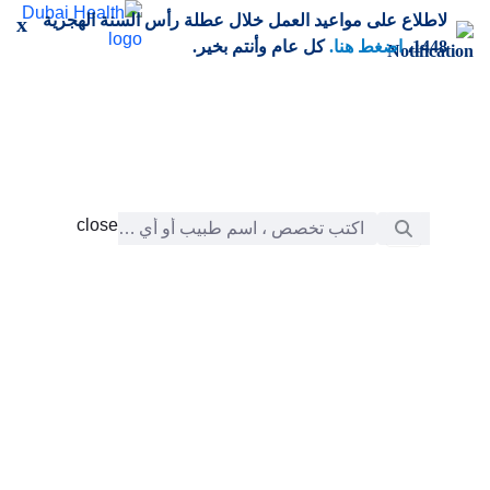
خطي إلى المحتوى الرئيسي
لاطلاع على مواعيد العمل خلال عطلة رأس السنة الهجرية
x
1448،
اضغط هنا.
كل عام وأنتم بخير.
شريط البحث
close
close
الرعاية
chevron_right
التعلّم