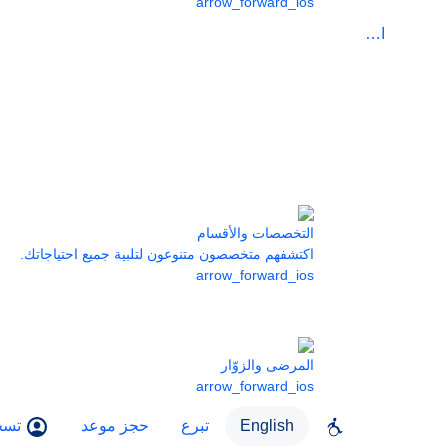
arrow_forward_ios
الرعاية
التخصصات والأقسام
اكتشفهم متخصصون متنوعون لتلبية جميع احتياجاتك.
arrow_forward_ios
المرضى والزوّار
arrow_forward_ios
English
تبرع
حجز موعد
تسج