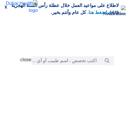
خطي إلى المحتوى الرئيسي
لاطلاع على مواعيد العمل خلال عطلة رأس السنة الهجرية
x
1448،
اضغط هنا.
كل عام وأنتم بخير.
شريط البحث
close
close
الرعاية
chevron_right
التعلّم