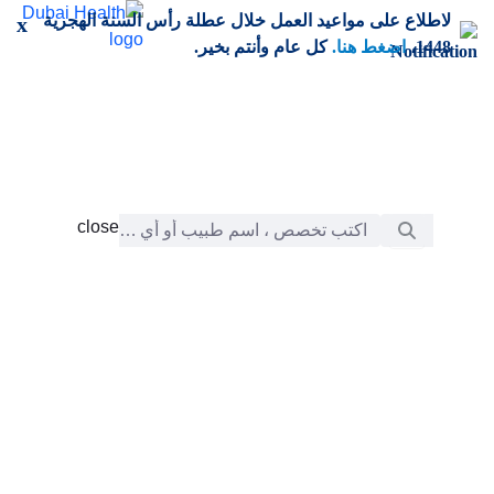
خطي إلى المحتوى الرئيسي
لاطلاع على مواعيد العمل خلال عطلة رأس السنة الهجرية
x
1448،
اضغط هنا.
كل عام وأنتم بخير.
شريط البحث
close
close
الرعاية
chevron_right
التعلّم