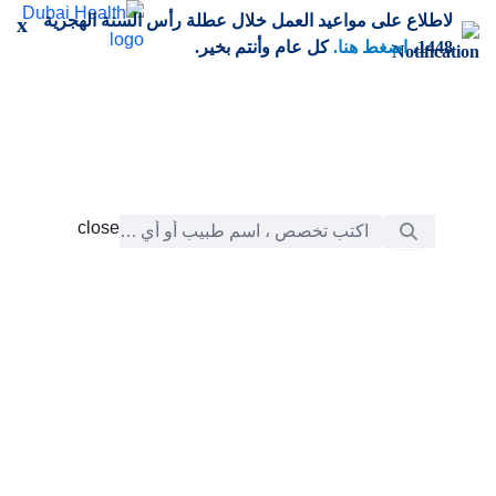
خطي إلى المحتوى الرئيسي
لاطلاع على مواعيد العمل خلال عطلة رأس السنة الهجرية
x
1448،
اضغط هنا.
كل عام وأنتم بخير.
شريط البحث
close
close
الرعاية
chevron_right
التعلّم