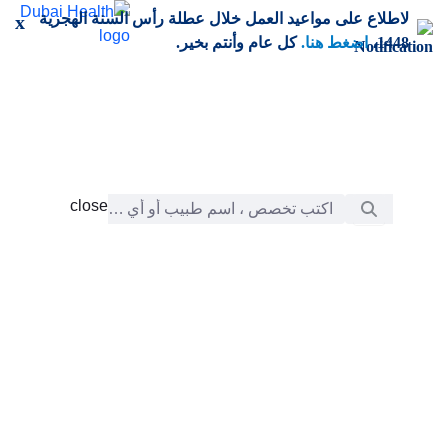
خطي إلى المحتوى الرئيسي
لاطلاع على مواعيد العمل خلال عطلة رأس السنة الهجرية
x
1448،
اضغط هنا.
كل عام وأنتم بخير.
شريط البحث
close
close
الرعاية
chevron_right
التعلّم