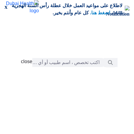
خطي إلى المحتوى الرئيسي
لاطلاع على مواعيد العمل خلال عطلة رأس السنة الهجرية
x
1448،
اضغط هنا.
كل عام وأنتم بخير.
شريط البحث
close
close
الرعاية
chevron_right
التعلّم