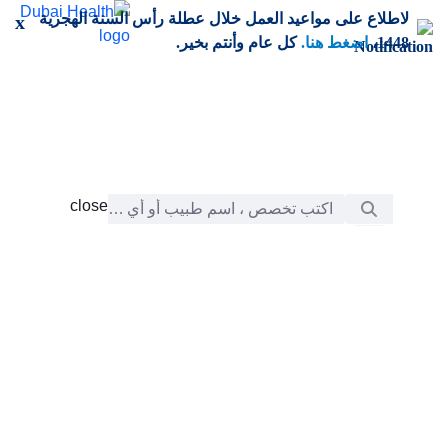
خطي إلى المحتوى الرئيسي
لاطلاع على مواعيد العمل خلال عطلة رأس السنة الهجرية
x
1448،
اضغط هنا.
كل عام وأنتم بخير.
شريط البحث
close
close
الرعاية
chevron_right
التعلّم