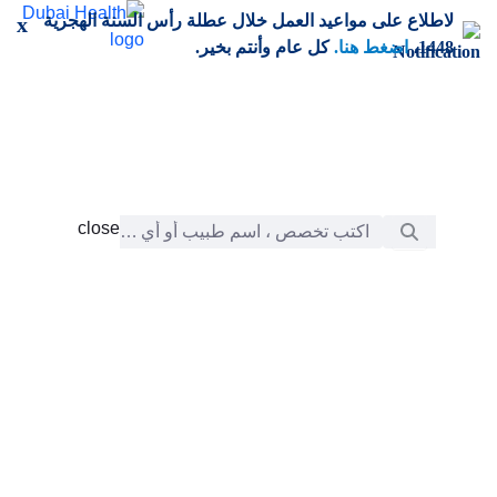
خطي إلى المحتوى الرئيسي
لاطلاع على مواعيد العمل خلال عطلة رأس السنة الهجرية
x
1448،
اضغط هنا.
كل عام وأنتم بخير.
شريط البحث
close
close
الرعاية
chevron_right
التعلّم