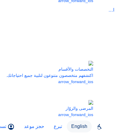
arrow_forward_ios
الرعاية
التخصصات والأقسام
اكتشفهم متخصصون متنوعون لتلبية جميع احتياجاتك.
arrow_forward_ios
المرضى والزوّار
arrow_forward_ios
English
تبرع
حجز موعد
تسج