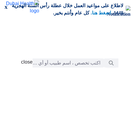
خطي إلى المحتوى الرئيسي
لاطلاع على مواعيد العمل خلال عطلة رأس السنة الهجرية
x
1448،
اضغط هنا.
كل عام وأنتم بخير.
شريط البحث
close
close
الرعاية
chevron_right
التعلّم