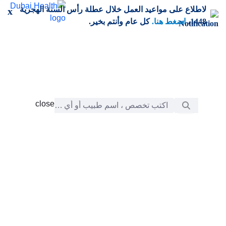
خطي إلى المحتوى الرئيسي
لاطلاع على مواعيد العمل خلال عطلة رأس السنة الهجرية
x
1448،
اضغط هنا.
كل عام وأنتم بخير.
شريط البحث
close
close
الرعاية
chevron_right
التعلّم