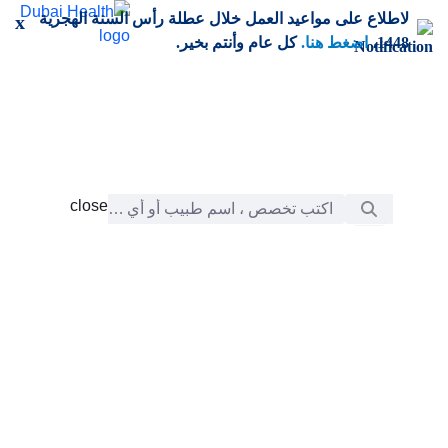
خطي إلى المحتوى الرئيسي
لاطلاع على مواعيد العمل خلال عطلة رأس السنة الهجرية
x
1448،
اضغط هنا.
كل عام وأنتم بخير.
شريط البحث
close
close
الرعاية
chevron_right
التعلّم