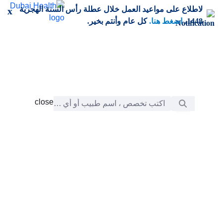
خطي إلى المحتوى الرئيسي
لاطلاع على مواعيد العمل خلال عطلة رأس السنة الهجرية
x
1448،
اضغط هنا.
كل عام وأنتم بخير.
شريط البحث
close
close
الرعاية
chevron_right
التعلّم