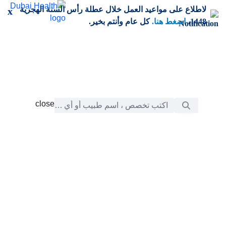
خطي إلى المحتوى الرئيسي
لاطلاع على مواعيد العمل خلال عطلة رأس السنة الهجرية
x
1448،
اضغط هنا.
كل عام وأنتم بخير.
شريط البحث
close
close
الرعاية
chevron_right
التعلّم