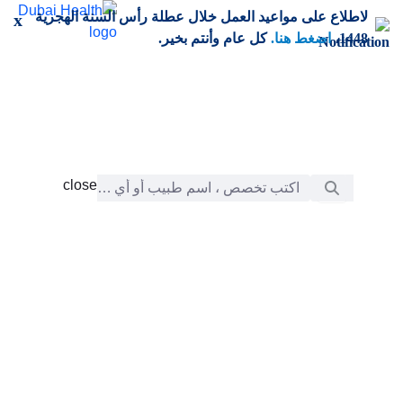
خطي إلى المحتوى الرئيسي
لاطلاع على مواعيد العمل خلال عطلة رأس السنة الهجرية
x
1448،
اضغط هنا.
كل عام وأنتم بخير.
شريط البحث
close
close
الرعاية
chevron_right
التعلّم